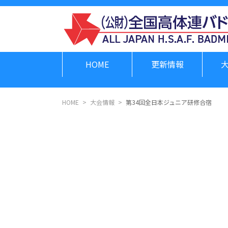
HOME
更新情報
HOME
大会情報
第34回全日本ジュニア研修合宿