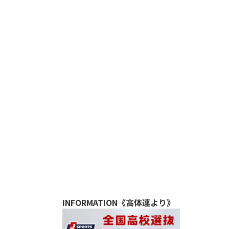
INFORMATION《高体連より》